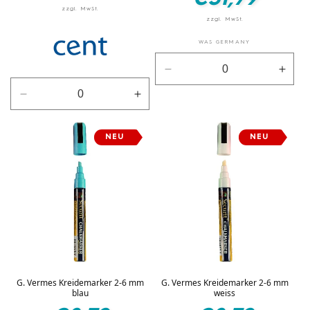
Preis
WAS GERMANY
Verringere
Erhö
die
die
Verringere
Erhöhe
Menge
Men
die
die
für
für
Menge
Menge
Silber
Silbe
NEU
NEU
für
für
Natur
Natur
G. Vermes Kreidemarker 2-6 mm
G. Vermes Kreidemarker 2-6 mm
blau
weiss