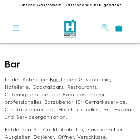
Direkt
Hinsche Gastrowelt: Gastronomie neu gedacht
zum
Inhalt
Warenkorb
K
Bar
a
In der Kategorie
Bar
finden Gastronomie,
t
Hotellerie, Cocktailbars, Restaurants,
Cateringbetriebe und Eventgastronomie
e
professionelles Barzubehör für Getränkeservice,
Cocktailzubereitung, Flaschenhandling, Eis, Hygiene
g
und Serviceorganisation.
o
Entdecken Sie Cocktailzubehör, Flaschenkühler,
r
Ausgießer, Dosierer, Öffner, Verschlüsse,