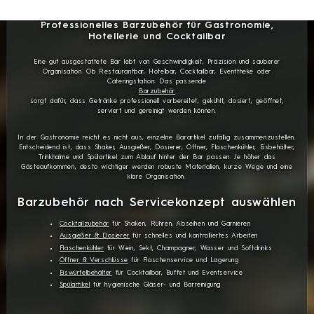
Professionelles Barzubehör für Gastronomie,
Hotellerie und Cocktailbar
Eine gut ausgestattete Bar lebt von Geschwindigkeit, Präzision und sauberer
Organisation. Ob Restaurantbar, Hotelbar, Cocktailbar, Eventtheke oder
Cateringstation: Das passende
Barzubehör
sorgt dafür, dass Getränke professionell vorbereitet, gekühlt, dosiert, geöffnet,
serviert und gereinigt werden können.
In der Gastronomie reicht es nicht aus, einzelne Barartikel zufällig zusammenzustellen.
Entscheidend ist, dass Shaker, Ausgießer, Dosierer, Öffner, Flaschenkühler, Eisbehälter,
Trinkhalme und Spülartikel zum Ablauf hinter der Bar passen. Je höher das
Gästeaufkommen, desto wichtiger werden robuste Materialien, kurze Wege und eine
klare Organisation.
Barzubehör nach Servicekonzept auswählen
Cocktailzubehör
für Shaken, Rühren, Abseihen und Garnieren
Ausgießer & Dosierer
für schnelles und kontrolliertes Arbeiten
Flaschenkühler
für Wein, Sekt, Champagner, Wasser und Softdrinks
Öffner & Verschlüsse
für Flaschenservice und Lagerung
Eiswürfelbehälter
für Cocktailbar, Buffet und Eventservice
Spülartikel
für hygienische Gläser- und Barreinigung