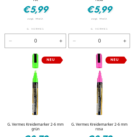
Normaler
Normaler
€5,99
€5,99
Preis
Preis
G. VERMES
G. VERMES
Verringere
Erhöhe
Verringere
Erhö
die
die
die
die
Menge
Menge
Menge
Men
NEU
NEU
für
für
für
für
Rot
Rot
Rosa
Rosa
G. Vermes Kreidemarker 2-6 mm
G. Vermes Kreidemarker 2-6 mm
grün
rosa
Normaler
Normaler