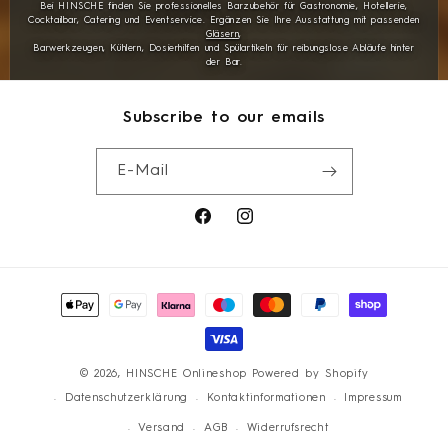
Bei HINSCHE finden Sie professionelles Barzubehör für Gastronomie, Hotellerie,
Cocktailbar, Catering und Eventservice. Ergänzen Sie Ihre Ausstattung mit passenden
Gläsern
,
Barwerkzeugen, Kühlern, Dosierhilfen und Spülartikeln für reibungslose Abläufe hinter
der Bar.
Subscribe to our emails
E-Mail
Facebook
Instagram
Zahlungsmethoden
© 2026,
HINSCHE Onlineshop
Powered by Shopify
Datenschutzerklärung
Kontaktinformationen
Impressum
Versand
AGB
Widerrufsrecht