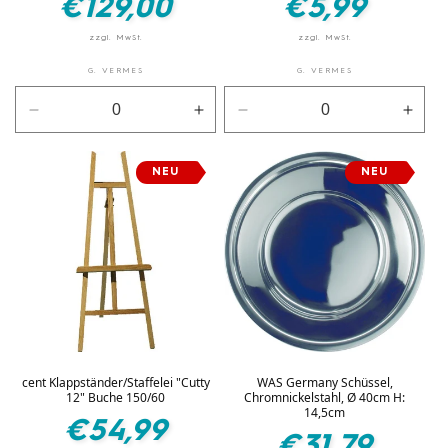
€129,00
€5,99
Preis
Preis
G. VERMES
G. VERMES
Verringere
Erhöhe
Verringere
Erhö
die
die
die
die
Menge
Menge
Menge
Men
NEU
NEU
für
für
für
für
Schwarz
Schwarz
Blau
Blau
cent Klappständer/Staffelei "Cutty
WAS Germany Schüssel,
12" Buche 150/60
Chromnickelstahl, Ø 40cm H:
14,5cm
Normaler
€54,99
Normaler
€31,79
Preis