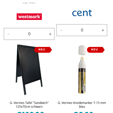
Verringere
Erhö
Verringere
Erhöhe
die
die
die
die
Menge
Men
Menge
Menge
für
für
NEU
NEU
für
für
Dunkel
Dunk
Grün
Grün
G. Vermes Tafel "Sandwich"
G. Vermes Kreidemarker 7-15 mm
125x70cm schwarz
blau
Normaler
Normaler