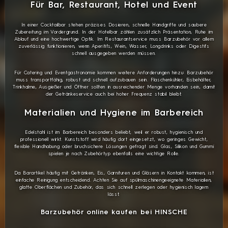
Für Bar, Restaurant, Hotel und Event
In einer Cocktailbar stehen präzises Dosieren, schnelle Handgriffe und saubere
Zubereitung im Vordergrund. In der Hotelbar zählen zusätzlich Präsentation, Ruhe im
Ablauf und eine hochwertige Optik. Im Restaurantservice muss Barzubehör vor allem
zuverlässig funktionieren, wenn Aperitifs, Wein, Wasser, Longdrinks oder Digestifs
schnell ausgegeben werden müssen.
Für Catering und Eventgastronomie kommen weitere Anforderungen hinzu: Barzubehör
muss transportfähig, robust und schnell aufzubauen sein. Flaschenkühler, Eisbehälter,
Trinkhalme, Ausgießer und Öffner sollten in ausreichender Menge vorhanden sein, damit
der Getränkeservice auch bei hoher Frequenz stabil bleibt.
Materialien und Hygiene im Barbereich
Edelstahl ist im Barbereich besonders beliebt, weil er robust, hygienisch und
professionell wirkt. Kunststoff wird häufig dort eingesetzt, wo geringes Gewicht,
flexible Handhabung oder bruchsichere Lösungen gefragt sind. Glas, Silikon und Gummi
spielen je nach Zubehörtyp ebenfalls eine wichtige Rolle.
Da Barartikel häufig mit Getränken, Eis, Garnituren und Gläsern in Kontakt kommen, ist
einfache Reinigung entscheidend. Achten Sie auf spülmaschinengeeignete Materialien,
glatte Oberflächen und Zubehör, das sich schnell zerlegen oder hygienisch lagern
lässt.
Barzubehör online kaufen bei HINSCHE