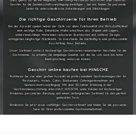
Ganz gleich, ob Sie ein elegantes Fine-Dining-Restaurant ausstatten oder robustes
Geschirr für die Gemeinschaftsverpflegung benötigen – bei uns finden Sie passende
Serien für unterschiedlichste Anforderungen und Stilrichtungen.
Die richtige Geschirrserie für Ihren Betrieb
Bei der Auswahl spielen neben der Optik vor allem Funktionalität und Wirtschaftlichkeit
eine wichtige Rolle. Einheitliche Maße erleichtern das Stapeln und Lagern,
widerstandsfähige Materialien reduzieren Bruchkosten und zeitlose Designs
ermöglichen langfristige Nachkäufe. So investieren Sie nachhaltig in eine professionelle
Ausstattung Ihres Betriebs.
Unser Sortiment umfasst hochwertige Geschirrserien renommierter Hersteller für die
Gastronomie. So erhalten Sie langlebige Qualität, auf die Sie sich auch bei hoher
Beanspruchung verlassen können.
Geschirr online kaufen bei HINSCHE
Profitieren Sie von einer großen Auswahl an professionellem Gastronomiegeschirr für
Restaurants, Hotels, Cafés, Bäckereien, Cateringunternehmen und
Gemeinschaftsverpflegung. Mit über 90 Jahren Erfahrung in der
Gastronomieausstattung unterstützt HINSCHE seine Kunden mit hochwertigen
Produkten, persönlicher Beratung und einem umfangreichen Sortiment für den perfekt
gedeckten Tisch.
Entdecken Sie jetzt unser vielfältiges Geschirrsortiment und finden Sie die passende
Serie für Ihren professionellen Gastronomiebetrieb.