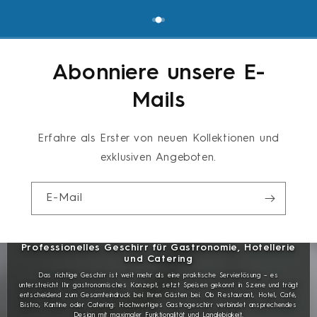
Abonniere unsere E-
Mails
Erfahre als Erster von neuen Kollektionen und
exklusiven Angeboten.
E-Mail
Professionelles Geschirr für Gastronomie, Hotellerie
und Catering
Das richtige Geschirr ist weit mehr als eine praktische Servierlösung – es
unterstreicht Ihr gastronomisches Konzept, setzt Speisen gekonnt in Szene und trägt
entscheidend zum Gesamteindruck bei Ihren Gästen bei. Ob Restaurant, Hotel, Café,
Bistro, Kantine oder Catering: Hochwertiges Gastrogeschirr verbindet ansprechendes
Design mit maximaler Funktionalität und Langlebigkeit.