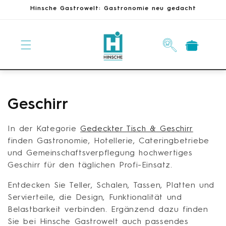
Direkt
Hinsche Gastrowelt: Gastronomie neu gedacht
zum
Inhalt
Warenkorb
K
Geschirr
a
In der Kategorie
Gedeckter Tisch & Geschirr
t
finden Gastronomie, Hotellerie, Cateringbetriebe
und Gemeinschaftsverpflegung hochwertiges
e
Geschirr für den täglichen Profi-Einsatz.
g
Entdecken Sie Teller, Schalen, Tassen, Platten und
Servierteile, die Design, Funktionalität und
o
Belastbarkeit verbinden. Ergänzend dazu finden
r
Sie bei Hinsche Gastrowelt auch passendes