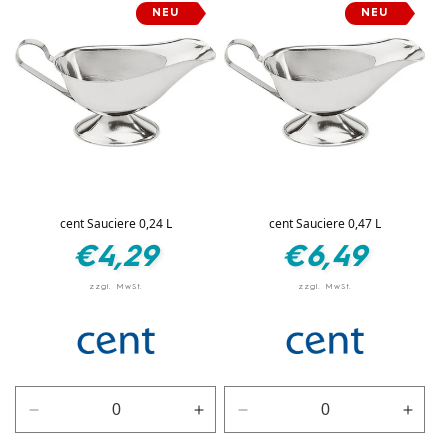
Menge
Men
NEU
NEU
Schwarz
Schwarz
für
für
Weiß
Weiß
cent Sauciere 0,24 L
cent Sauciere 0,47 L
Normaler
Normaler
€4,29
€6,49
Preis
Preis
Verringere
Erhöhe
Verringere
Erhö
die
die
die
die