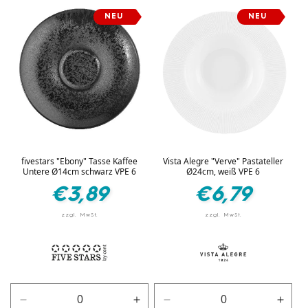
Menge
Menge
Menge
Men
NEU
NEU
für
für
für
für
Silber
Silber
Silber
Silbe
fivestars "Ebony" Tasse Kaffee
Vista Alegre "Verve" Pastateller
Untere Ø14cm schwarz VPE 6
Ø24cm, weiß VPE 6
Normaler
Normaler
€3,89
€6,79
Preis
Preis
Verringere
Erhöhe
Verringere
Erhö