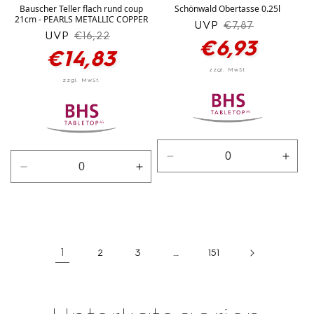
Bauscher Teller flach rund coup
Schönwald Obertasse 0.25l
21cm - PEARLS METALLIC COPPER
UVP
Normaler
Verkaufspreis
€7,87
UVP
Normaler
Verkaufspreis
€16,22
Preis
€6,93
Preis
€14,83
Verringere
Erhö
Verringere
Erhöhe
die
die
die
die
Menge
Men
Menge
Menge
für
für
für
für
weiß
weiß
weiß
weiß
1
2
3
…
151