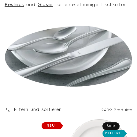
Besteck
und
Gläser
für eine stimmige Tischkultur.
i
e
:
Filtern und sortieren
2409 Produkte
NEU
Sale
BELIEBT