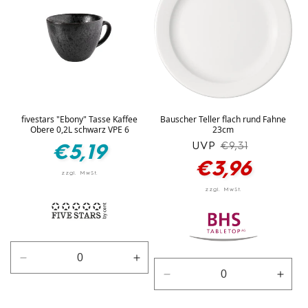
fivestars "Ebony" Tasse Kaffee
Bauscher Teller flach rund Fahne
Obere 0,2L schwarz VPE 6
23cm
Normaler
UVP
Normaler
Verkaufspreis
€9,31
€5,19
Preis
Preis
€3,96
Verringere
Erhöhe
die
die
Verringere
Erhö
Menge
Menge
die
die
für
für