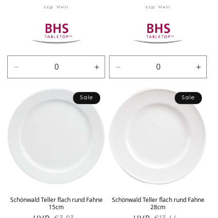
Verringere
Erhöhe
Verringere
Erhö
die
die
die
die
Menge
Menge
Menge
Men
Sale
Sale
für
für
für
für
Weiß
Weiß
Weiß
Weiß
Schönwald Teller flach rund Fahne
Schönwald Teller flach rund Fahne
15cm
28cm