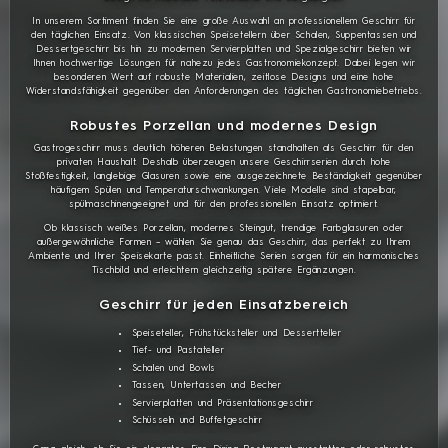
In unserem Sortiment finden Sie eine große Auswahl an professionellem Geschirr für
den täglichen Einsatz. Von klassischen Speisetellern über Schalen, Suppentassen und
Dessertgeschirr bis hin zu modernen Servierplatten und Spezialgeschirr bieten wir
Ihnen hochwertige Lösungen für nahezu jedes Gastronomiekonzept. Dabei legen wir
besonderen Wert auf robuste Materialien, zeitlose Designs und eine hohe
Widerstandsfähigkeit gegenüber den Anforderungen des täglichen Gastronomiebetriebs.
Robustes Porzellan und modernes Design
Gastrogeschirr muss deutlich höheren Belastungen standhalten als Geschirr für den
privaten Haushalt. Deshalb überzeugen unsere Geschirrserien durch hohe
Stoßfestigkeit, langlebige Glasuren sowie eine ausgezeichnete Beständigkeit gegenüber
häufigem Spülen und Temperaturschwankungen. Viele Modelle sind stapelbar,
spülmaschinengeeignet und für den professionellen Einsatz optimiert.
Ob klassisch weißes Porzellan, modernes Steingut, trendige Farbglasuren oder
außergewöhnliche Formen – wählen Sie genau das Geschirr, das perfekt zu Ihrem
Ambiente und Ihrer Speisekarte passt. Einheitliche Serien sorgen für ein harmonisches
Tischbild und erleichtern gleichzeitig spätere Ergänzungen.
Geschirr für jeden Einsatzbereich
Speiseteller, Frühstücksteller und Dessertteller
Tief- und Pastateller
Schalen und Bowls
Tassen, Untertassen und Becher
Servierplatten und Präsentationsgeschirr
Schüsseln und Buffetgeschirr