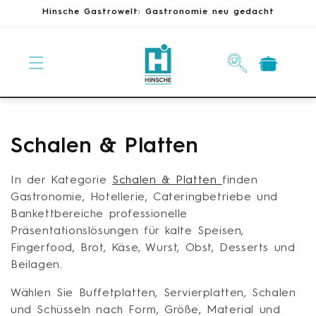
Direkt
Hinsche Gastrowelt: Gastronomie neu gedacht
zum
Inhalt
Warenkorb
K
Schalen & Platten
a
In der Kategorie
Schalen & Platten
finden
t
Gastronomie, Hotellerie, Cateringbetriebe und
Bankettbereiche professionelle
e
Präsentationslösungen für kalte Speisen,
Fingerfood, Brot, Käse, Wurst, Obst, Desserts und
g
Beilagen.
o
Wählen Sie Buffetplatten, Servierplatten, Schalen
r
und Schüsseln nach Form, Größe, Material und