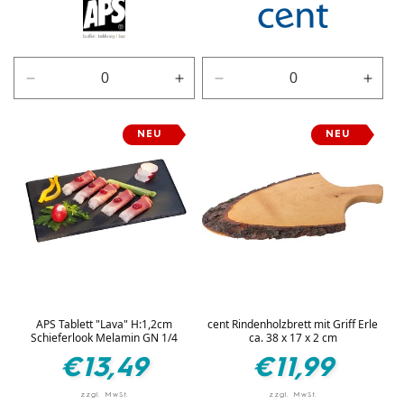
Verringere
Erhöhe
Verringere
Erhö
die
die
die
die
Menge
Menge
Menge
Men
NEU
NEU
für
für
für
für
Weiß
Weiß
Weiß
Weiß
APS Tablett "Lava" H:1,2cm
cent Rindenholzbrett mit Griff Erle
Schieferlook Melamin GN 1/4
ca. 38 x 17 x 2 cm
Normaler
Normaler
€13,49
€11,99
Preis
Preis