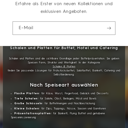
Erfahre als Erster von neuen Kollektionen und
exklusiven Angeboten.
E-Mail
Schalen und Platten für Buffet, Hotel und Catering
Schalen und Platten sind die sichtbare Grundlage jeder Buffetpräsentation. Sie geben
Speisen Form, Struktur und Wertigkeit. In der Kategorie
Schalen & Platten
finden Sie passende Lösungen für Frühstücksbuffet, Salatbuffet, Bankett, Catering und
Selbstbedienung.
Nach Speiseart auswählen
Flache Platten:
für Käse, Wurst, Fingerfood, Gebäck und Desserts
Tiefe Schalen:
für Salate, Obst, Beilagen, Müsli und Bowls
Große Schüsseln:
für Buffetmengen und Nachbestückung
Kleine Schalen:
für Dips, Toppings, Nüsse, Saucen und Garnituren
Präsentationsplatten:
für Bankett, Flying Buffet und gehobene
Speiseninszenierung