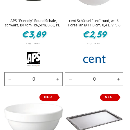
APS "Friendly" Round Schale,
cent Schüssel "Leo" rund, weiß,
schwarz, Ø14cm H:6,5cm, 0,6L, PET
Porzellan Ø 11,0 cm, 0,4 L, VPE 6
Normaler
Normaler
€3,89
€2,59
Preis
Preis
Verringere
Erhöhe
Verringere
Erhö
die
die
die
die
Menge
Menge
Menge
Men
NEU
NEU
für
für
für
für
Schwarz
Schwarz
Weiß
Weiß