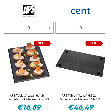
Verringere
Erhöhe
Verringere
Erhö
die
die
die
die
Menge
Menge
Menge
Men
NEU
NEU
für
für
für
für
Schwarz
Schwarz
Braun
Brau
APS Tablett "Lava" H:1,2cm
APS Tablett "Lava" H:1,2cm
Schieferlook Melamin GN 1/3
Schieferlook Melamin GN 1/1
Normaler
Normaler
€16,89
€46,49