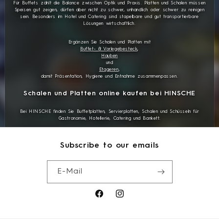
Für Buffets zählt die Balance zwischen Optik und Praxis. Platten und Schalen müssen
Speisen gut zeigen, dürfen aber nicht zu schwer, unhandlich oder schwer zu reinigen
sein. Besonders im Hotel und Catering sind stapelbare und gut transportierbare
Lösungen wirtschaftlich.
Ergänzen Sie Schalen und Platten mit
Buffet- & Vorlegebesteck
,
Hauben
und
Etageren
,
damit Präsentation, Hygiene und Entnahme zusammenpassen.
Schalen und Platten online kaufen bei HINSCHE
Bei HINSCHE finden Sie Buffetplatten, Servierplatten, Schalen und Schüsseln für
Gastronomie, Hotellerie, Catering und Bankett.
Subscribe to our emails
E-Mail
Facebook
Instagram