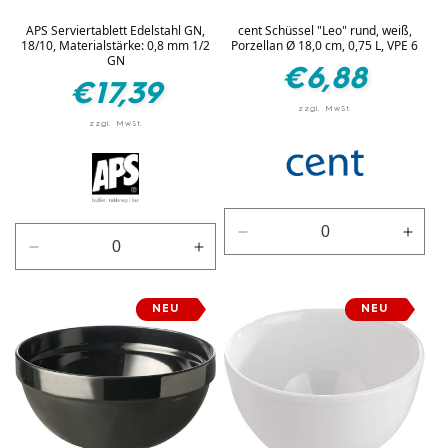
APS Serviertablett Edelstahl GN,
cent Schüssel "Leo" rund, weiß,
18/10, Materialstärke: 0,8 mm 1/2
Porzellan Ø 18,0 cm, 0,75 L, VPE 6
GN
Normaler
€6,88
Normaler
€17,39
Preis
Preis
Verringere
Erhö
Verringere
Erhöhe
die
die
die
die
Menge
Men
Menge
Menge
für
für
NEU
NEU
für
für
Weiß
Weiß
Silber
Silber