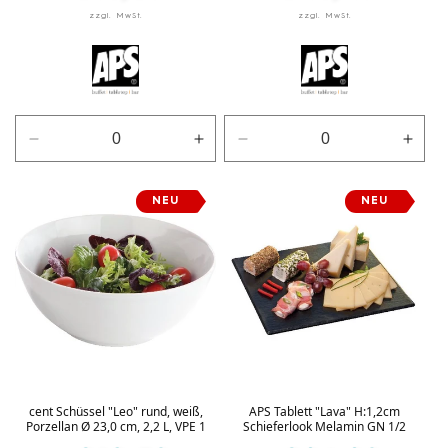
Preis
Preis
Verringere
Erhöhe
Verringere
Erhö
die
die
die
die
Menge
Menge
Menge
Men
NEU
NEU
für
für
für
für
Schwarz
Schwarz
Schwarz
Schw
cent Schüssel "Leo" rund, weiß,
APS Tablett "Lava" H:1,2cm
Porzellan Ø 23,0 cm, 2,2 L, VPE 1
Schieferlook Melamin GN 1/2