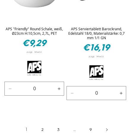
APS "Friendly" Round Schale, weiß,
APS Serviertablett Barockrand,
Ø23cm H:10,5cm, 2,7L, PET
Edelstahl 18/0, Materialstärke: 0,7
mm 1/1 GN
Normaler
€9,29
Normaler
€16,19
Preis
Preis
Verringere
Erhöhe
Verringere
Erhö
die
die
die
die
Menge
Menge
Menge
Men
für
für
für
für
Weiß
Weiß
Silber
Silbe
1
2
3
…
9