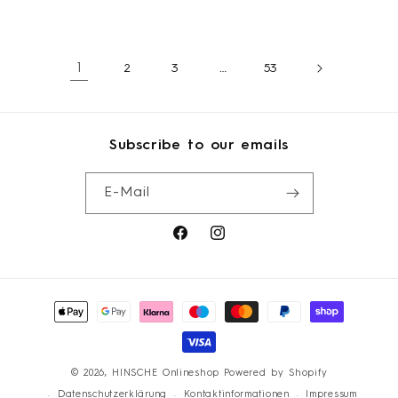
Menge
Men
für
für
für
für
Silber
Silber
Default
Defau
Title
Title
1
2
3
…
53
Subscribe to our emails
E-Mail
Facebook
Instagram
Zahlungsmethoden
© 2026,
HINSCHE Onlineshop
Powered by Shopify
Datenschutzerklärung
Kontaktinformationen
Impressum