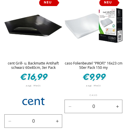
für
für
NEU
NEU
für
für
silber
silber
Default
Defau
Title
Title
cent Grill- u. Backmatte Antihaft
caso Folienbeutel "PROFI" 16x23 cm
schwarz 60x40cm, 3er Pack
50er Pack 150 my
Normaler
Normaler
€16,99
€9,99
Preis
Preis
CASO
Verringere
Erhö
die
die
Menge
Men
Verringere
Erhöhe
für
für