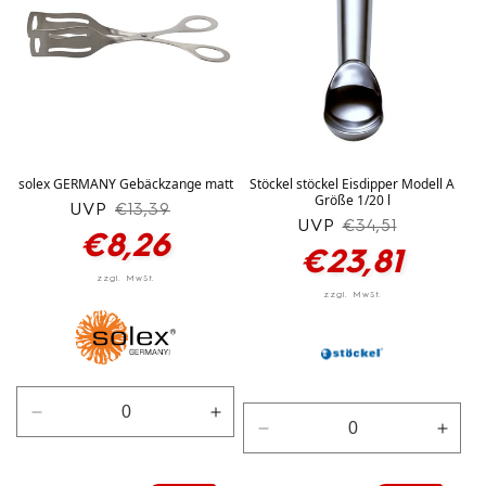
solex GERMANY Gebäckzange matt
Stöckel stöckel Eisdipper Modell A
Größe 1/20 l
UVP
Normaler
Verkaufspreis
€13,39
UVP
Normaler
Verkaufspreis
€34,51
Preis
€8,26
Preis
€23,81
Verringere
Erhöhe
Verringere
Erhö
die
die
die
die
Menge
Menge
Menge
Men