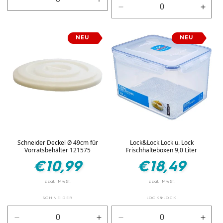
Verringere
Erhöhe
Verringere
Erhö
die
die
die
die
Menge
Menge
Menge
Men
für
für
NEU
NEU
für
für
Default
Default
Default
Defau
Title
Title
Title
Title
Schneider Deckel Ø 49cm für
Lock&Lock Lock u. Lock
Vorratsbehälter 121575
Frischhalteboxen 9,0 Liter
Normaler
Normaler
€10,99
€18,49
Preis
Preis
SCHNEIDER
LOCK&LOCK
Verringere
Erhöhe
Verringere
Erhö