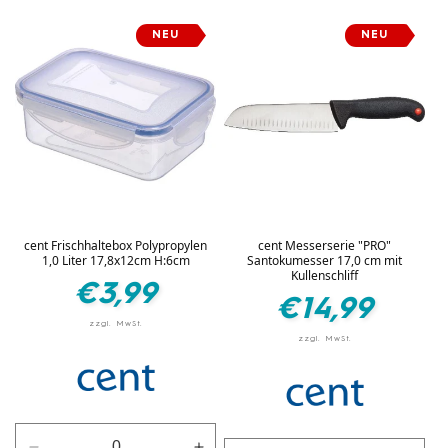
die
die
Default
Defau
Menge
Menge
Title
Title
NEU
NEU
für
für
Schwarz
Schwarz
cent Frischhaltebox Polypropylen
cent Messerserie "PRO"
1,0 Liter 17,8x12cm H:6cm
Santokumesser 17,0 cm mit
Kullenschliff
Normaler
€3,99
Normaler
€14,99
Preis
Preis