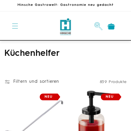
Direkt
Hinsche Gastrowelt: Gastronomie neu gedacht
zum
Inhalt
Warenkorb
K
Küchenhelfer
a
t
Filtern und sortieren
839 Produkte
e
g
NEU
NEU
o
r