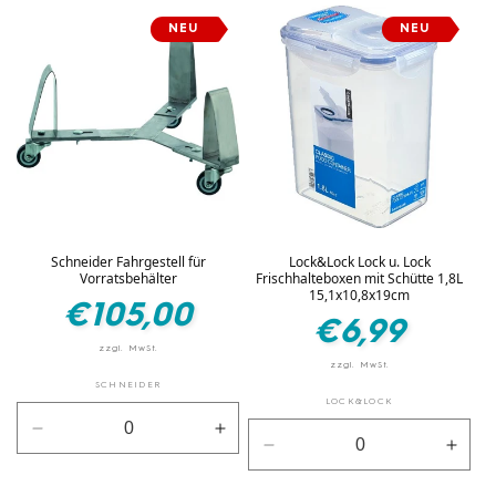
Menge
Men
für
für
NEU
NEU
für
für
Silber
Silber
Default
Defau
Title
Title
Schneider Fahrgestell für
Lock&Lock Lock u. Lock
Vorratsbehälter
Frischhalteboxen mit Schütte 1,8L
15,1x10,8x19cm
Normaler
€105,00
Normaler
€6,99
Preis
Preis
SCHNEIDER
LOCK&LOCK
Verringere
Erhöhe
Verringere
Erhö
die
die
die
die
Menge
Menge