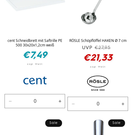
cent Schneidbrett mit Saftrille PE
RÖSLE Schöpflöffel HAKEN Ø 7 cm
500 30x20x1,2cm weiß
UVP
Normaler
Verkaufspreis
€27,95
Normaler
€7,49
Preis
€21,33
Preis
Verringere
Erhöhe
Verringere
Erhö
die
die
die
die
Menge
Menge
Menge
Men
für
für
Sale
Sale
für
für
Weiß
Weiß
Silber
Silbe