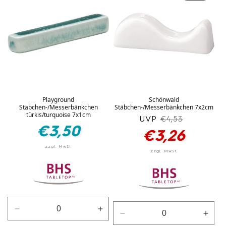
Playground
Schönwald
Stäbchen-/Messerbänkchen
Stäbchen-/Messerbänkchen 7x2cm
türkis/turquoise 7x1cm
UVP
Normaler
Verkaufspreis
€4,53
Normaler
€3,50
Preis
€3,26
Preis
Verringere
Erhöhe
Verringere
Erhö
die
die