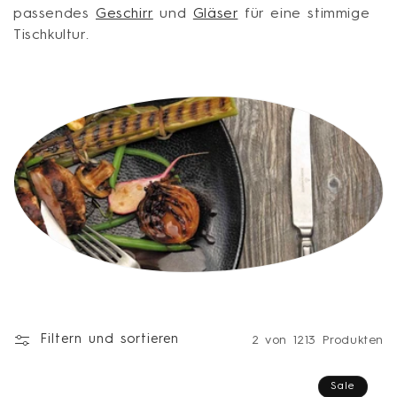
passendes
Geschirr
und
Gläser
für eine stimmige
i
Tischkultur.
e
:
Filtern und sortieren
2 von 1213 Produkten
Sale