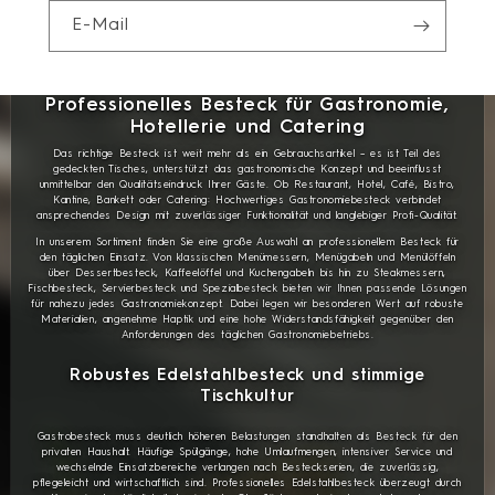
E-Mail
Professionelles Besteck für Gastronomie,
Hotellerie und Catering
Das richtige Besteck ist weit mehr als ein Gebrauchsartikel – es ist Teil des
gedeckten Tisches, unterstützt das gastronomische Konzept und beeinflusst
unmittelbar den Qualitätseindruck Ihrer Gäste. Ob Restaurant, Hotel, Café, Bistro,
Kantine, Bankett oder Catering: Hochwertiges Gastronomiebesteck verbindet
ansprechendes Design mit zuverlässiger Funktionalität und langlebiger Profi-Qualität.
In unserem Sortiment finden Sie eine große Auswahl an professionellem Besteck für
den täglichen Einsatz. Von klassischen Menümessern, Menügabeln und Menülöffeln
über Dessertbesteck, Kaffeelöffel und Kuchengabeln bis hin zu Steakmessern,
Fischbesteck, Servierbesteck und Spezialbesteck bieten wir Ihnen passende Lösungen
für nahezu jedes Gastronomiekonzept. Dabei legen wir besonderen Wert auf robuste
Materialien, angenehme Haptik und eine hohe Widerstandsfähigkeit gegenüber den
Anforderungen des täglichen Gastronomiebetriebs.
Robustes Edelstahlbesteck und stimmige
Tischkultur
Gastrobesteck muss deutlich höheren Belastungen standhalten als Besteck für den
privaten Haushalt. Häufige Spülgänge, hohe Umlaufmengen, intensiver Service und
wechselnde Einsatzbereiche verlangen nach Besteckserien, die zuverlässig,
pflegeleicht und wirtschaftlich sind. Professionelles Edelstahlbesteck überzeugt durch