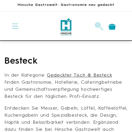
Direkt
Hinsche Gastrowelt: Gastronomie neu gedacht
zum
Inhalt
Warenkorb
K
Besteck
a
In der Kategorie
Gedeckter Tisch & Besteck
t
finden Gastronomie, Hotellerie, Cateringbetriebe
und Gemeinschaftsverpflegung hochwertiges
e
Besteck für den täglichen Profi-Einsatz.
g
Entdecken Sie Messer, Gabeln, Löffel, Kaffeelöffel,
Kuchengabeln und Spezialbesteck, die Design,
o
Haptik und Belastbarkeit verbinden. Ergänzend
r
dazu finden Sie bei Hinsche Gastrowelt auch