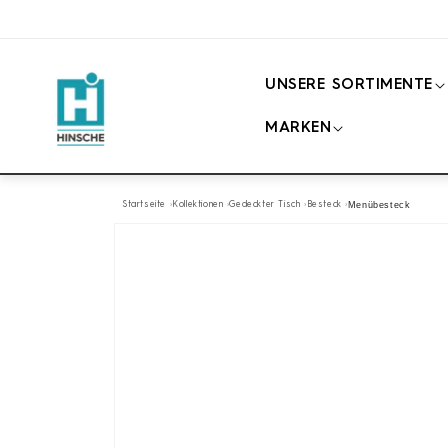
Direkt
zum
Inhalt
UNSERE SORTIMENTE
MARKEN
Startseite
Kollektionen
Gedeckter Tisch
Besteck
Menübesteck
Zu
Produktinformationen
springen