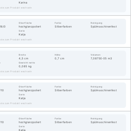
Karina
Liste zum Produkt wechseln
Oberfläche
Farbe
Reinigung
18/0
hochglanzpoliert
Silberfarben
Spülmaschinenfest
Serie
Katja
Liste zum Produkt wechseln
Breite
Höhe
Volumen
4,5 cm
0,7 cm
7,0875E-05 m3
o
Gewicht netto
0,085 kg
Liste zum Produkt wechseln
Oberfläche
Farbe
Reinigung
/10
hochglanzpoliert
Silberfarben
Spülmaschinenfest
Serie
Katja
Liste zum Produkt wechseln
Oberfläche
Farbe
Reinigung
/10
hochglanzpoliert
Silberfarben
Spülmaschinenfest
Serie
m
Katja