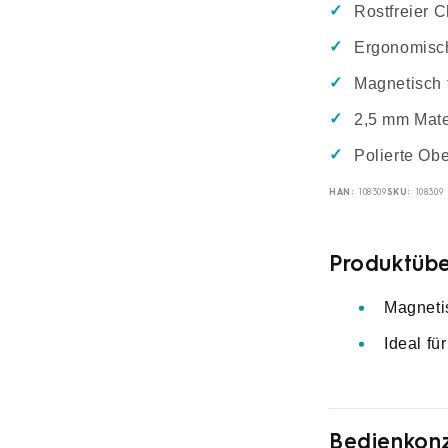
Rostfreier 
Ergonomisch
Magnetisch 
2,5 mm Mater
Polierte Obe
HAN:
SKU:
108309
108309
Produktübe
Magneti
Ideal fü
Bedienkon