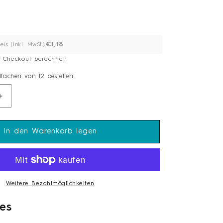
€1,18
eis (inkl. MwSt.):
 Checkout berechnet
elfachen von 12 bestellen
Erhöhe
die
Menge
für
In den Warenkorb legen
Solex
e
Besteckserie
AH&quot;
&quot;SARAH&quot;
2,5
mm
Weitere Bezahlmöglichkeiten
18/0
Moccalöffel
es