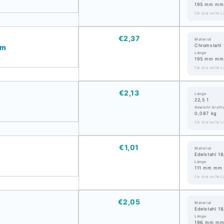
195 mm mm
für die volle 
€2,37
Material
Chromstahl 
mm
Länge
195 mm mm
für die volle 
€2,13
Länge
22,5 1
Gewicht brutt
0,087 kg
für die volle 
€1,01
Material
Edelstahl 18
Länge
111 mm mm
für die volle 
€2,05
Material
Edelstahl 18
Länge
196 mm m