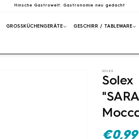
Hinsche Gastrowelt: Gastronomie neu gedacht
GROSSKÜCHENGERÄTE
GESCHIRR / TABLEWARE
SOLEX
Solex 
"SARA
Mocca
Normaler
€0,99
Preis