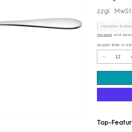
Informeller Bruttopr
Versand
wird beim
Anzahl
Bitte in Vi
Anzahl
Verringere
die
Menge
für
Solex
Besteckseri
&quot;SAR
2,5
mm
18/0
Moccalöffel
Top-Featur