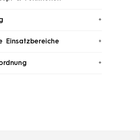
+
g
+
 Einsatzbereiche
+
nordnung