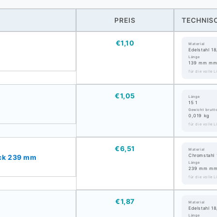
PREIS
TECHNISC
€1,10
Material
Edelstahl 18
Länge
139 mm m
für die volle 
€1,05
Länge
15 1
Gewicht brutt
0,019 kg
für die volle 
€6,51
Material
Chromstahl 
ck 239 mm
Länge
239 mm m
für die volle 
€1,87
Material
Edelstahl 18
Länge