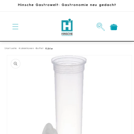
Direkt
Hinsche Gastrowelt: Gastronomie neu gedacht
zum
Inhalt
Warenkorb
Startseite
Kollektionen
Buffet
Kühler
oduktinformationen
ingen