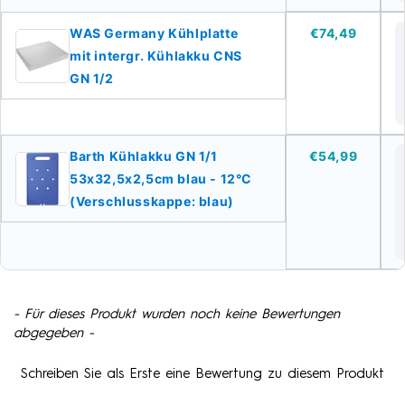
WAS Germany Kühlplatte
€74,49
mit intergr. Kühlakku CNS
GN 1/2
Barth Kühlakku GN 1/1
€54,99
53x32,5x2,5cm blau - 12°C
(Verschlusskappe: blau)
- Für dieses Produkt wurden noch keine Bewertungen
New content loaded
abgegeben -
Schreiben Sie als Erste eine Bewertung zu diesem Produkt