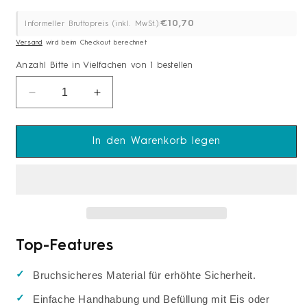
€10,70
Informeller Bruttopreis (inkl. MwSt.):
Versand
wird beim Checkout berechnet
Anzahl
Bitte in Vielfachen von 1 bestellen
Anzahl
Verringere
Erhöhe
die
die
Menge
Menge
für
für
In den Warenkorb legen
APS
APS
Eiswasserröhre
Eiswasserröhre
Ø11,5cm
Ø11,5cm
passend
passend
für
für
15022
15022
u.
u.
Top-Features
15023
15023
Bruchsicheres Material für erhöhte Sicherheit.
Einfache Handhabung und Befüllung mit Eis oder