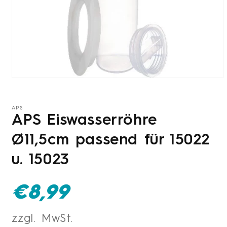
Medien
1
in
Modal
APS
öffnen
APS Eiswasserröhre
Ø11,5cm passend für 15022
u. 15023
Normaler
€8,99
Preis