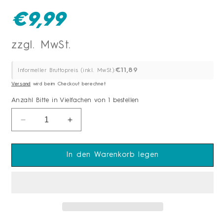
Normaler
€9,99
Preis
€11,89
Informeller Bruttopreis (inkl. MwSt.):
Versand
wird beim Checkout berechnet
Anzahl
Bitte in Vielfachen von 1 bestellen
Anzahl
Verringere
Erhöhe
die
die
Menge
Menge
für
für
In den Warenkorb legen
cent
cent
Fleischklopfer
Fleischklopfer