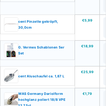
€5,99
cent Pinzette gekröpft,
30,0cm
€18,99
G. Vermes Schablonen 5er
Set
€25,99
cent Aluschaufel ca. 1,87 L
WAS Germany Dariolform
€1,79
hochglanz poliert 18/8 VPE
12 7,5cl