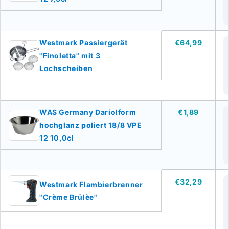
Westmark Passiergerät
€64,99
"Finoletta" mit 3
Lochscheiben
WAS Germany Dariolform
€1,89
hochglanz poliert 18/8 VPE
12 10,0cl
€32,29
Westmark Flambierbrenner
"Crème Brülèe"