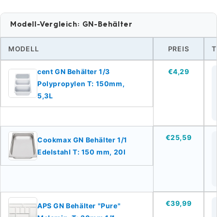
Modell-Vergleich: GN-Behälter
MODELL
PREIS
T
cent GN Behälter 1/3
€4,29
Polypropylen T: 150mm,
5,3L
€25,59
Cookmax GN Behälter 1/1
Edelstahl T: 150 mm, 20l
€39,99
APS GN Behälter "Pure"