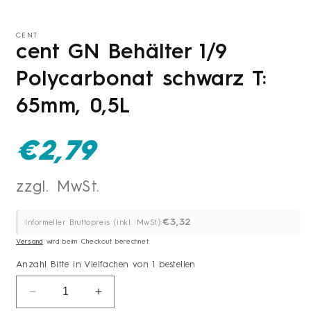
1
in
Modal
CENT
öffnen
cent GN Behälter 1/9
Polycarbonat schwarz T:
65mm, 0,5L
Normaler
€2,79
Preis
€3,32
Informeller Bruttopreis (inkl. MwSt.):
Versand
wird beim Checkout berechnet
Anzahl
Bitte in Vielfachen von 1 bestellen
Anzahl
Verringere
Erhöhe