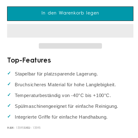
die
die
Menge
Menge
für
für
In den Warenkorb legen
cent
cent
GN
GN
Behälter
Behälter
1/9
1/9
Polycarbonat
Polycarbonat
schwarz
schwarz
T:
T:
Top-Features
65mm,
65mm,
0,5L
0,5L
Stapelbar für platzsparende Lagerung.
Bruchsicheres Material für hohe Langlebigkeit.
Temperaturbeständig von -40°C bis +100°C.
Spülmaschinengeeignet für einfache Reinigung.
Integrierte Griffe für einfache Handhabung.
HAN:
SKU:
13595
13595