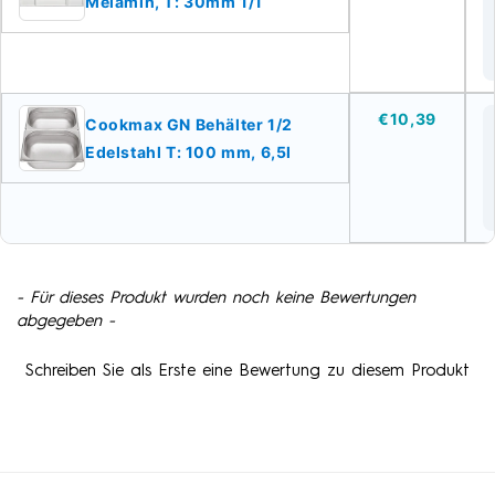
Melamin, T: 30mm 1/1
€10,39
Cookmax GN Behälter 1/2
Edelstahl T: 100 mm, 6,5l
- Für dieses Produkt wurden noch keine Bewertungen
New content loaded
abgegeben -
Schreiben Sie als Erste eine Bewertung zu diesem Produkt